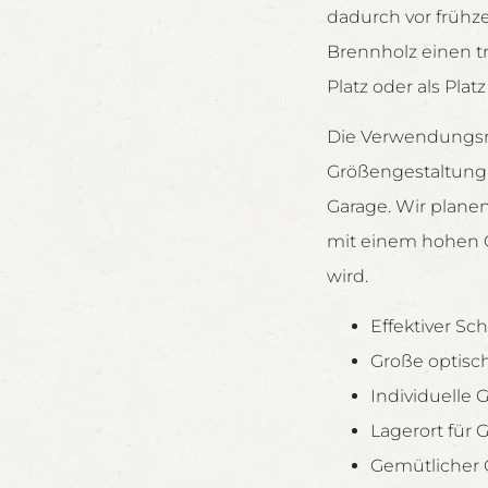
dadurch vor frühze
Brennholz einen t
Platz oder als Plat
Die Verwendungsmö
Größengestaltung 
Garage. Wir plane
mit einem hohen Q
wird.
Effektiver Sc
Große optisc
Individuelle
Lagerort für
Gemütlicher 