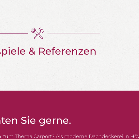
spiele & Referenzen
ten Sie gerne.
n zum Thema Carport? Als moderne Dachdeckerei in Höv