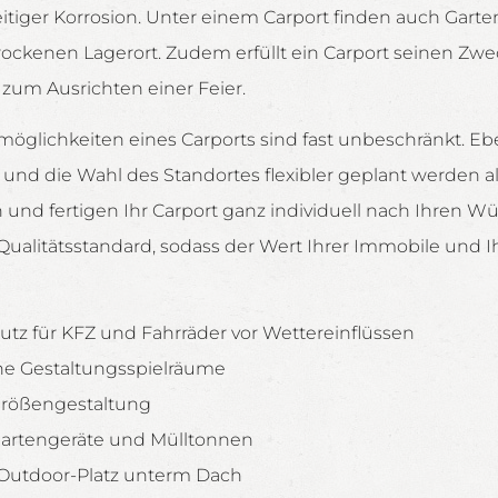
itiger Korrosion. Unter einem Carport finden auch Gart
rockenen Lagerort. Zudem erfüllt ein Carport seinen Zwe
z zum Ausrichten einer Feier.
glichkeiten eines Carports sind fast unbeschränkt. Eb
und die Wahl des Standortes flexibler geplant werden a
n und fertigen Ihr Carport ganz individuell nach Ihren
ualitätsstandard, sodass der Wert Ihrer Immobile und I
hutz für KFZ und Fahrräder vor Wettereinflüssen
he Gestaltungsspielräume
 Größengestaltung
 Gartengeräte und Mülltonnen
Outdoor-Platz unterm Dach